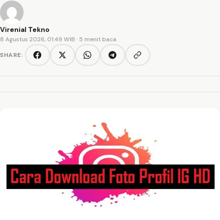
Virenial Tekno
8 Agustus 2026, 01:49 WIB
· 5 menit baca
SHARE:
Copy link
Facebook
Twitter/X
WhatsApp
Telegram