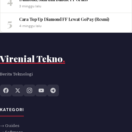
4
3 minggu lalu
5
Cara Top Up Diamond FF Lewat GoPay (Resmi)
4 minggu lalu
Virenial Tekno
.
Berita Teknologi
KATEGORI
→ Guides
→ Software