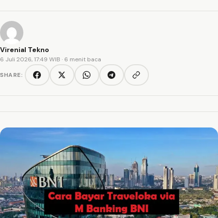
Virenial Tekno
6 Juli 2026, 17:49 WIB
· 6 menit baca
SHARE:
Copy link
Facebook
Twitter/X
WhatsApp
Telegram