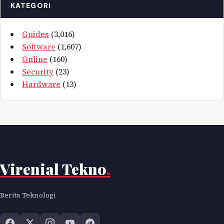
KATEGORI
Guides
(3,016)
Software
(1,607)
Online
(160)
Security
(23)
Hardware
(13)
Virenial Tekno
.
Berita Teknologi