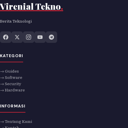
Virenial Tekno
.
Berita Teknologi
KATEGORI
→ Guides
→ Software
→ Security
→ Hardware
INFORMASI
→ Tentang Kami
→ Kontak