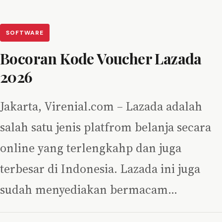
SOFTWARE
Bocoran Kode Voucher Lazada
2026
Jakarta, Virenial.com – Lazada adalah
salah satu jenis platfrom belanja secara
online yang terlengkahp dan juga
terbesar di Indonesia. Lazada ini juga
sudah menyediakan bermacam…