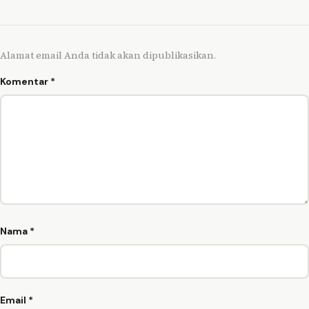
Alamat email Anda tidak akan dipublikasikan.
Komentar
*
Nama
*
Email
*