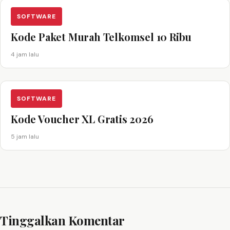
SOFTWARE
Kode Paket Murah Telkomsel 10 Ribu
4 jam lalu
SOFTWARE
Kode Voucher XL Gratis 2026
5 jam lalu
Tinggalkan Komentar