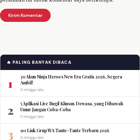
🔥 PALING BANYAK DIBACA
30 Akun Ninja Heroes New Era Gratis 2026, Segera
1
Ambil!
3 minggu lalu
5 Aplikasi Live Bugil Khusus Dewasa, yang Dibawah
2
Umur Jangan Coba-Coba
3 minggu lalu
3
90 Link Grup WA Tante-Tante Terbaru 2026
3 minggu lalu