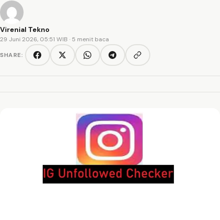
Virenial Tekno
29 Juni 2026, 05:51 WIB
· 5 menit baca
SHARE:
Copy link
Facebook
Twitter/X
WhatsApp
Telegram