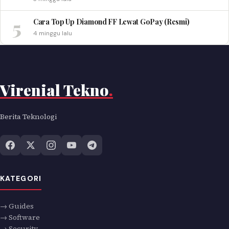
5
Cara Top Up Diamond FF Lewat GoPay (Resmi)
4 minggu lalu
Virenial Tekno
.
Berita Teknologi
KATEGORI
→ Guides
→ Software
→ Security