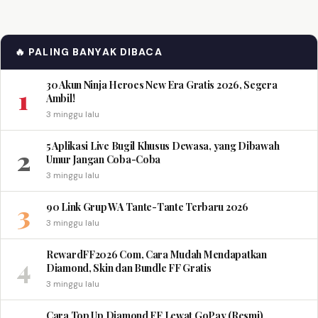
🔥 PALING BANYAK DIBACA
30 Akun Ninja Heroes New Era Gratis 2026, Segera
1
Ambil!
3 minggu lalu
5 Aplikasi Live Bugil Khusus Dewasa, yang Dibawah
2
Umur Jangan Coba-Coba
3 minggu lalu
3
90 Link Grup WA Tante-Tante Terbaru 2026
3 minggu lalu
RewardFF2026 Com, Cara Mudah Mendapatkan
4
Diamond, Skin dan Bundle FF Gratis
3 minggu lalu
Cara Top Up Diamond FF Lewat GoPay (Resmi)