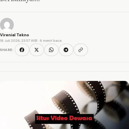
Virenial Tekno
18 Juli 2026, 23:57 WIB
· 6 menit baca
SHARE:
Copy link
Facebook
Twitter/X
WhatsApp
Telegram