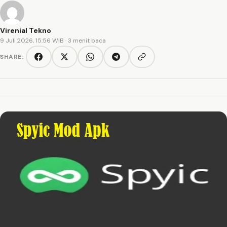
Virenial Tekno
9 Juli 2026, 15:56 WIB
· 3 menit baca
SHARE:
Copy link
Facebook
Twitter/X
WhatsApp
Telegram