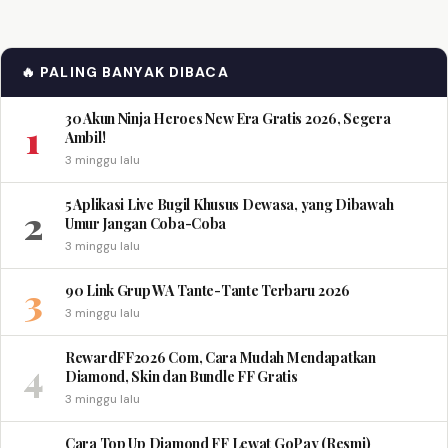
🔥 PALING BANYAK DIBACA
30 Akun Ninja Heroes New Era Gratis 2026, Segera
1
Ambil!
3 minggu lalu
5 Aplikasi Live Bugil Khusus Dewasa, yang Dibawah
2
Umur Jangan Coba-Coba
3 minggu lalu
3
90 Link Grup WA Tante-Tante Terbaru 2026
3 minggu lalu
RewardFF2026 Com, Cara Mudah Mendapatkan
4
Diamond, Skin dan Bundle FF Gratis
3 minggu lalu
Cara Top Up Diamond FF Lewat GoPay (Resmi)