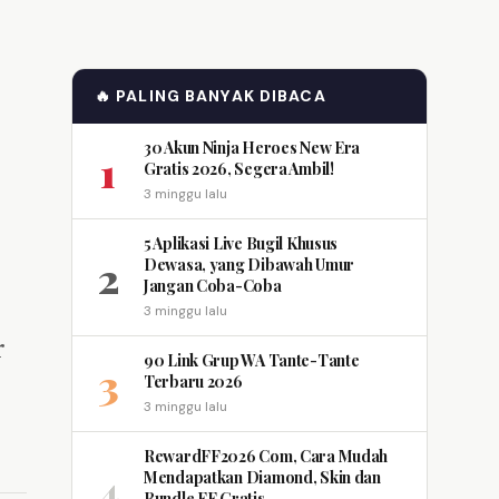
🔥 PALING BANYAK DIBACA
30 Akun Ninja Heroes New Era
1
Gratis 2026, Segera Ambil!
3 minggu lalu
5 Aplikasi Live Bugil Khusus
2
Dewasa, yang Dibawah Umur
Jangan Coba-Coba
3 minggu lalu
r
90 Link Grup WA Tante-Tante
3
Terbaru 2026
3 minggu lalu
RewardFF2026 Com, Cara Mudah
4
Mendapatkan Diamond, Skin dan
Bundle FF Gratis