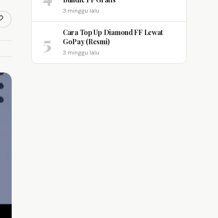
3 minggu lalu
opy link
m
Cara Top Up Diamond FF Lewat
5
GoPay (Resmi)
3 minggu lalu