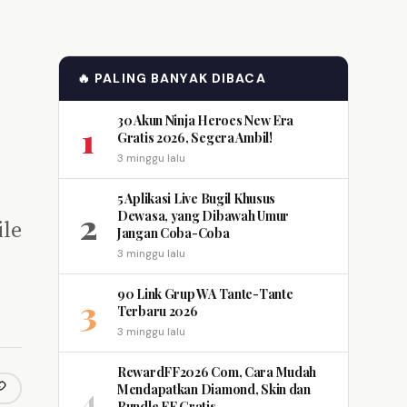
🔥 PALING BANYAK DIBACA
30 Akun Ninja Heroes New Era
1
Gratis 2026, Segera Ambil!
3 minggu lalu
5 Aplikasi Live Bugil Khusus
2
Dewasa, yang Dibawah Umur
ile
Jangan Coba-Coba
3 minggu lalu
90 Link Grup WA Tante-Tante
3
Terbaru 2026
3 minggu lalu
RewardFF2026 Com, Cara Mudah
4
Mendapatkan Diamond, Skin dan
opy link
m
Bundle FF Gratis