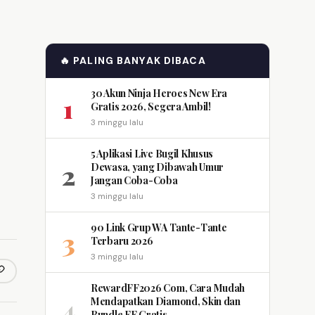
🔥 PALING BANYAK DIBACA
30 Akun Ninja Heroes New Era
1
Gratis 2026, Segera Ambil!
3 minggu lalu
5 Aplikasi Live Bugil Khusus
2
Dewasa, yang Dibawah Umur
Jangan Coba-Coba
3 minggu lalu
90 Link Grup WA Tante-Tante
3
Terbaru 2026
3 minggu lalu
opy link
m
RewardFF2026 Com, Cara Mudah
4
Mendapatkan Diamond, Skin dan
Bundle FF Gratis