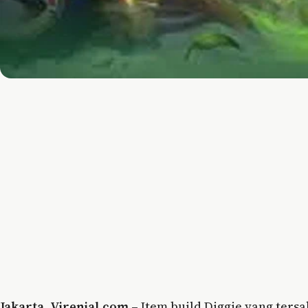
Jakarta
,
Virenial.com
– Item build Diggie yang ters