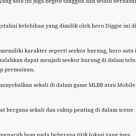
yang satu ini juga begitu tangguh dan selalu berhasu
etahui kelebihan yang dimilik oleh hero Diggie ini d
emiliki karakter seperti seekor burung, hero satu 
kalahkan dapat menjadi seekor burung di dalam telu
ap permainan.
 menyebalkan sekali di dalam game MLBB atau Mobile
ngat berguna sekali dan cukup penting di dalam scene
 menaruh bom pada beberapa titik lokasi yang juga