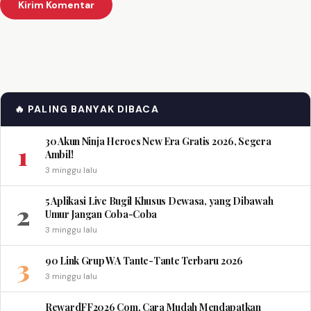
🔥 PALING BANYAK DIBACA
30 Akun Ninja Heroes New Era Gratis 2026, Segera
1
Ambil!
3 minggu lalu
5 Aplikasi Live Bugil Khusus Dewasa, yang Dibawah
2
Umur Jangan Coba-Coba
3 minggu lalu
3
90 Link Grup WA Tante-Tante Terbaru 2026
3 minggu lalu
RewardFF2026 Com, Cara Mudah Mendapatkan