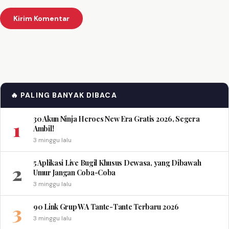
🔥 PALING BANYAK DIBACA
30 Akun Ninja Heroes New Era Gratis 2026, Segera
1
Ambil!
3 minggu lalu
5 Aplikasi Live Bugil Khusus Dewasa, yang Dibawah
2
Umur Jangan Coba-Coba
3 minggu lalu
3
90 Link Grup WA Tante-Tante Terbaru 2026
3 minggu lalu