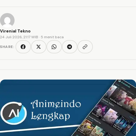
Virenial Tekno
24 Juli 2026, 21:17 WIB
· 5 menit baca
SHARE:
Copy link
Facebook
Twitter/X
WhatsApp
Telegram