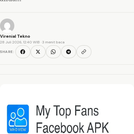
Virenial Tekno
28 Juli 2026, 12:40 WIB
· 3 menit baca
SHARE:
Copy link
Facebook
Twitter/X
WhatsApp
Telegram