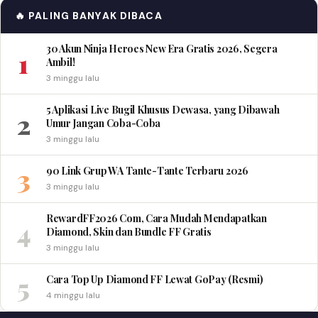
🔥 PALING BANYAK DIBACA
30 Akun Ninja Heroes New Era Gratis 2026, Segera
1
Ambil!
3 minggu lalu
5 Aplikasi Live Bugil Khusus Dewasa, yang Dibawah
2
Umur Jangan Coba-Coba
3 minggu lalu
3
90 Link Grup WA Tante-Tante Terbaru 2026
3 minggu lalu
RewardFF2026 Com, Cara Mudah Mendapatkan
4
Diamond, Skin dan Bundle FF Gratis
3 minggu lalu
5
Cara Top Up Diamond FF Lewat GoPay (Resmi)
4 minggu lalu