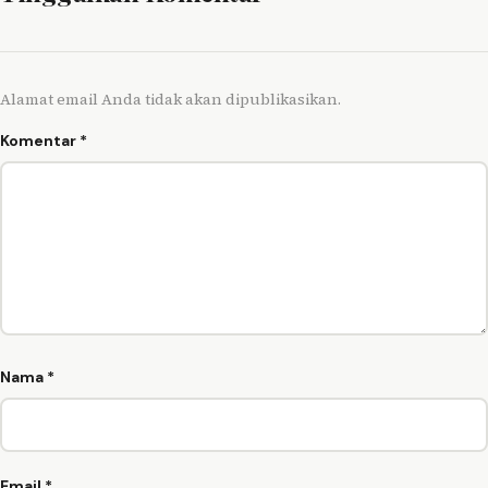
Alamat email Anda tidak akan dipublikasikan.
Komentar
*
Nama
*
Email
*