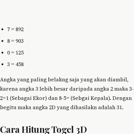
7 = 892
8 = 903
0 = 125
3 = 458
Angka yang paling belakng saja yang akan diambil,
karena angka 3 lebih besar daripada angka 2 maka 3-
2=1 (Sebagai Ekor) dan 8-5= (Sebgai Kepala). Dengan
begitu maka angka 2D yang dihasilakn adalah 31.
Cara Hitung Togel 3D