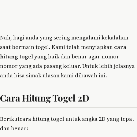
Nah, bagi anda yang sering mengalami kekalahan
saat bermain togel. Kami telah menyiapkan
cara
hitung togel
yang baik dan benar agar nomor-
nomor yang ada pasang keluar. Untuk lebih jelasnya
anda bisa simak ulasan kami dibawah ini.
Cara Hitung Togel 2D
Berikutcara hitung togel untuk angka 2D yang tepat
dan benar: