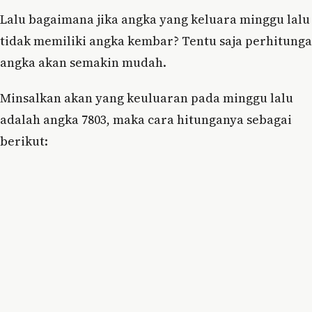
Lalu bagaimana jika angka yang keluara minggu lalu
tidak memiliki angka kembar? Tentu saja perhitunga
angka akan semakin mudah.
Minsalkan akan yang keuluaran pada minggu lalu
adalah angka 7803, maka cara hitunganya sebagai
berikut: