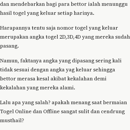
dan mendebarkan bagi para bettor ialah menunggu
hasil togel yang keluar setiap harinya.
Harapannya tentu saja nomor togel yang keluar
merupakan angka togel 2D,3D,4D yang mereka sudah
pasang.
Namun, faktanya angka yang dipasang sering kali
tidak sesuai dengan angka yag keluar sehingga
bettor merasa kesal akibat kekalahan demi
kekalahan yang mereka alami.
Lalu apa yang salah? apakah menang saat bermaian
Togel Online dan Offline sangat sulit dan cendrung
musthail?