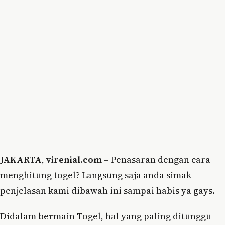
JAKARTA
,
virenial.com
– Penasaran dengan cara
menghitung togel? Langsung saja anda simak
penjelasan kami dibawah ini sampai habis ya gays.
Didalam bermain Togel, hal yang paling ditunggu