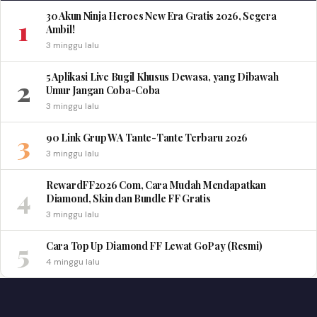
30 Akun Ninja Heroes New Era Gratis 2026, Segera
1
Ambil!
3 minggu lalu
5 Aplikasi Live Bugil Khusus Dewasa, yang Dibawah
2
Umur Jangan Coba-Coba
3 minggu lalu
3
90 Link Grup WA Tante-Tante Terbaru 2026
3 minggu lalu
RewardFF2026 Com, Cara Mudah Mendapatkan
4
Diamond, Skin dan Bundle FF Gratis
3 minggu lalu
5
Cara Top Up Diamond FF Lewat GoPay (Resmi)
4 minggu lalu