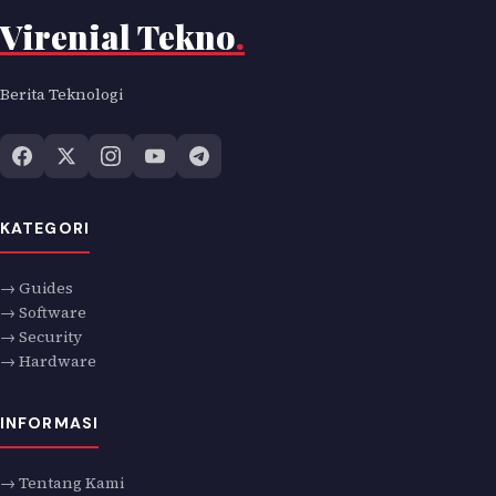
Virenial Tekno
.
Berita Teknologi
KATEGORI
→ Guides
→ Software
→ Security
→ Hardware
INFORMASI
→ Tentang Kami