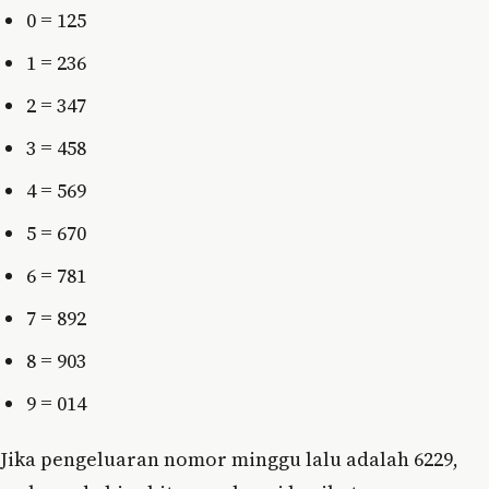
0 = 125
1 = 236
2 = 347
3 = 458
4 = 569
5 = 670
6 = 781
7 = 892
8 = 903
9 = 014
Jika pengeluaran nomor minggu lalu adalah 6229,