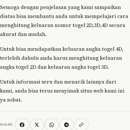
Semoga dengan penjelasan yang kami sampaikan
diatas bisa membantu anda untuk mempelajari cara
menghitung keluaran nomor togel 2D,3D,4D secara
akurat dan mudah.
Untuk bisa mendapatkan keluaran angka togel 4D,
terlebih dahulu anda harus menghitung keluaran
angka togel 2D dan keluaran angka togel 3D.
Untuk informasi seru dan menarik lainnya dari
kami, anda bisa terus menyimak situs web kami ini
ya sobat.
SHARE:
Copy link
Facebook
Twitter/X
WhatsApp
Telegram