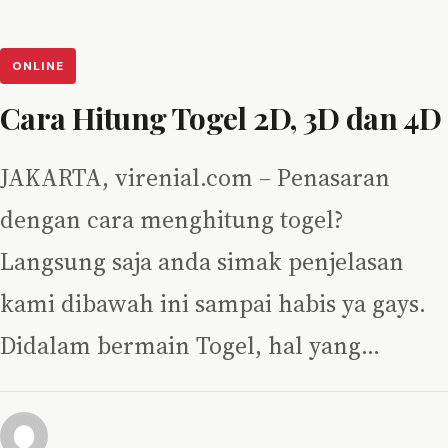
ONLINE
Cara Hitung Togel 2D, 3D dan 4D
JAKARTA, virenial.com – Penasaran
dengan cara menghitung togel?
Langsung saja anda simak penjelasan
kami dibawah ini sampai habis ya gays.
Didalam bermain Togel, hal yang…