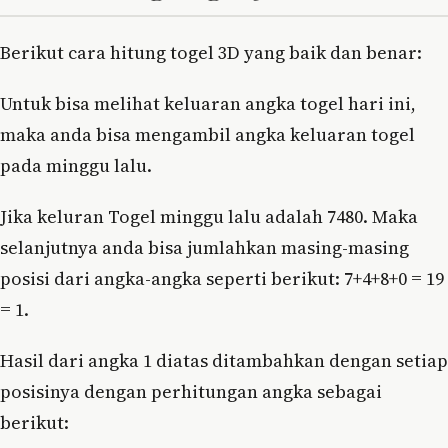
Berikut cara hitung togel 3D yang baik dan benar:
Untuk bisa melihat keluaran angka togel hari ini,
maka anda bisa mengambil angka keluaran togel
pada minggu lalu.
Jika keluran Togel minggu lalu adalah 7480. Maka
selanjutnya anda bisa jumlahkan masing-masing
posisi dari angka-angka seperti berikut: 7+4+8+0 = 19
= 1.
Hasil dari angka 1 diatas ditambahkan dengan setiap
posisinya dengan perhitungan angka sebagai
berikut: