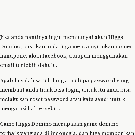
Jika anda nantinya ingin mempunyai akun Higgs
Domino, pastikan anda juga mencamyumkan nomer
handpone, akun facebook, ataupun menggunakan
email terlebih dahulu.
Apabila salah satu hilang atau lupa password yang
membuat anda tidak bisa login, untuk itu anda bisa
melakukan reset password atau kata sandi untuk
mengatasi hal tersebut.
Game Higgs Domino merupakan game domino
terbaik yang ada di indonesia, dan juga memberikan