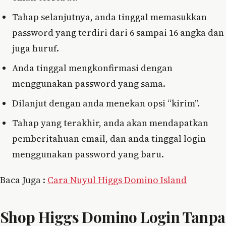
Tahap selanjutnya, anda tinggal memasukkan
password yang terdiri dari 6 sampai 16 angka dan
juga huruf.
Anda tinggal mengkonfirmasi dengan
menggunakan password yang sama.
Dilanjut dengan anda menekan opsi “kirim”.
Tahap yang terakhir, anda akan mendapatkan
pemberitahuan email, dan anda tinggal login
menggunakan password yang baru.
Baca Juga :
Cara Nuyul Higgs Domino Island
Shop Higgs Domino Login Tanpa