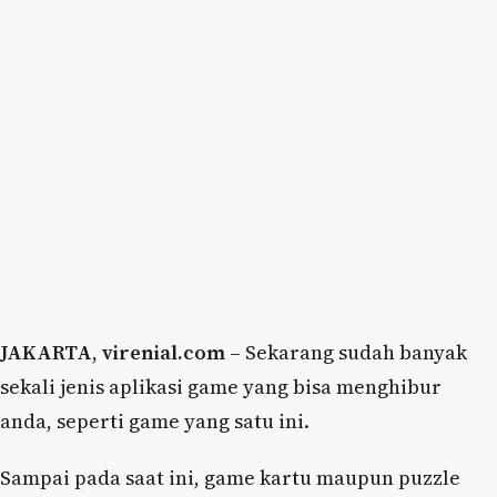
JAKARTA
,
virenial.com
– Sekarang sudah banyak
sekali jenis aplikasi game yang bisa menghibur
anda, seperti game yang satu ini.
Sampai pada saat ini, game kartu maupun puzzle