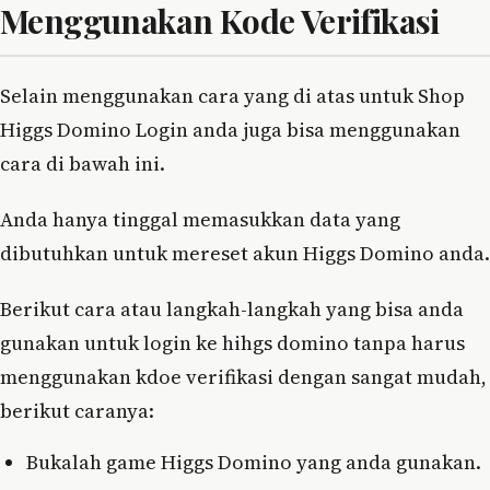
Menggunakan Kode Verifikasi
Selain menggunakan cara yang di atas untuk Shop
Higgs Domino Login anda juga bisa menggunakan
cara di bawah ini.
Anda hanya tinggal memasukkan data yang
dibutuhkan untuk mereset akun Higgs Domino anda.
Berikut cara atau langkah-langkah yang bisa anda
gunakan untuk login ke hihgs domino tanpa harus
menggunakan kdoe verifikasi dengan sangat mudah,
berikut caranya:
Bukalah game Higgs Domino yang anda gunakan.