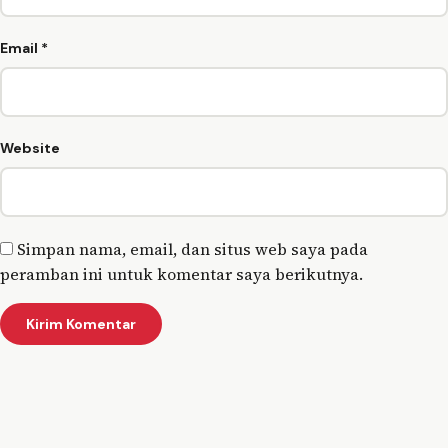
Email
*
Website
Simpan nama, email, dan situs web saya pada
peramban ini untuk komentar saya berikutnya.