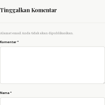
Tinggalkan Komentar
Alamat email Anda tidak akan dipublikasikan.
Komentar
*
Nama
*