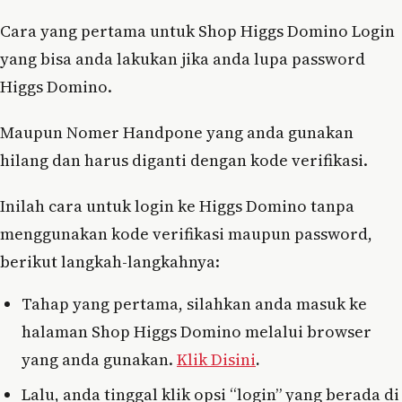
Cara yang pertama untuk Shop Higgs Domino Login
yang bisa anda lakukan jika anda lupa password
Higgs Domino.
Maupun Nomer Handpone yang anda gunakan
hilang dan harus diganti dengan kode verifikasi.
Inilah cara untuk login ke Higgs Domino tanpa
menggunakan kode verifikasi maupun password,
berikut langkah-langkahnya:
Tahap yang pertama, silahkan anda masuk ke
halaman Shop Higgs Domino melalui browser
yang anda gunakan.
Klik Disini
.
Lalu, anda tinggal klik opsi “login” yang berada di