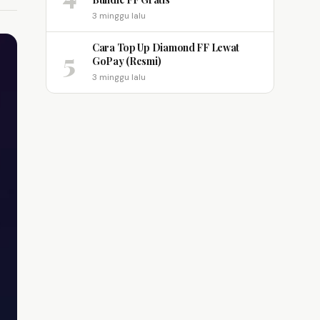
3 minggu lalu
Cara Top Up Diamond FF Lewat
5
GoPay (Resmi)
3 minggu lalu