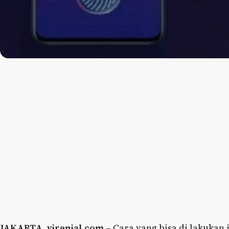
JAKARTA
,
virenial.com
– Cara yang bisa di lakukan 