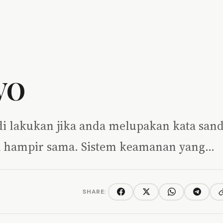
IVO
di lakukan jika anda melupakan kata sand
ya hampir sama. Sistem keamanan yang…
SHARE:
C
Facebook
Twitter/X
WhatsApp
Telegra