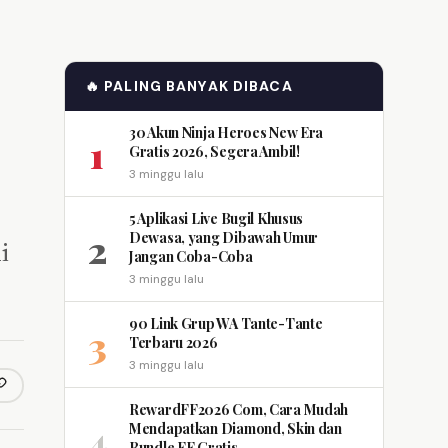
🔥 PALING BANYAK DIBACA
30 Akun Ninja Heroes New Era
1
Gratis 2026, Segera Ambil!
3 minggu lalu
5 Aplikasi Live Bugil Khusus
2
Dewasa, yang Dibawah Umur
i
Jangan Coba-Coba
3 minggu lalu
90 Link Grup WA Tante-Tante
3
Terbaru 2026
3 minggu lalu
opy link
m
RewardFF2026 Com, Cara Mudah
4
Mendapatkan Diamond, Skin dan
Bundle FF Gratis