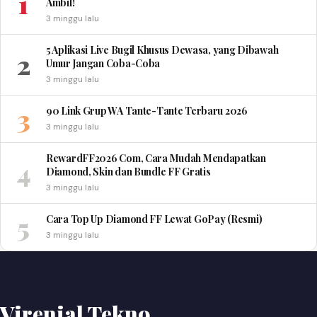
1
Ambil!
3 minggu lalu
5 Aplikasi Live Bugil Khusus Dewasa, yang Dibawah
2
Umur Jangan Coba-Coba
3 minggu lalu
3
90 Link Grup WA Tante-Tante Terbaru 2026
3 minggu lalu
RewardFF2026 Com, Cara Mudah Mendapatkan
4
Diamond, Skin dan Bundle FF Gratis
3 minggu lalu
5
Cara Top Up Diamond FF Lewat GoPay (Resmi)
3 minggu lalu
Virenial Tekno
.