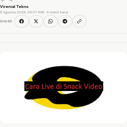
Virenial Tekno
8 Agustus 2026, 06:07 WIB
· 4 menit baca
SHARE:
Copy link
Facebook
Twitter/X
WhatsApp
Telegram