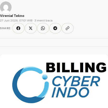
Virenial Tekno
27 Juni 2026, 07:01 WIB
· 3 menit baca
SHARE:
Copy link
Facebook
Twitter/X
WhatsApp
Telegram