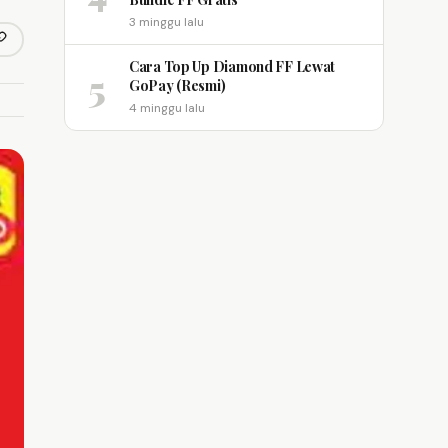
3 minggu lalu
opy link
m
Cara Top Up Diamond FF Lewat
5
GoPay (Resmi)
4 minggu lalu