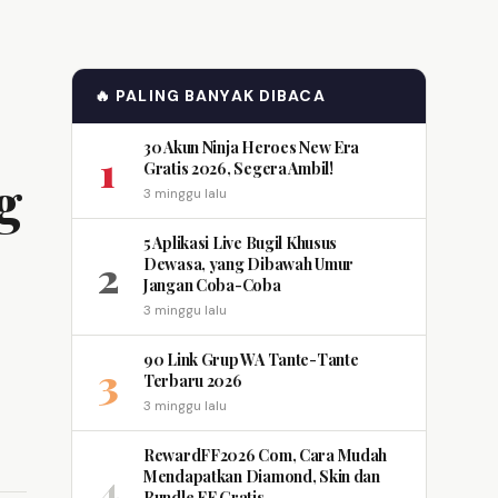
🔥 PALING BANYAK DIBACA
30 Akun Ninja Heroes New Era
1
Gratis 2026, Segera Ambil!
g
3 minggu lalu
5 Aplikasi Live Bugil Khusus
2
Dewasa, yang Dibawah Umur
Jangan Coba-Coba
3 minggu lalu
90 Link Grup WA Tante-Tante
3
Terbaru 2026
3 minggu lalu
RewardFF2026 Com, Cara Mudah
4
Mendapatkan Diamond, Skin dan
Bundle FF Gratis