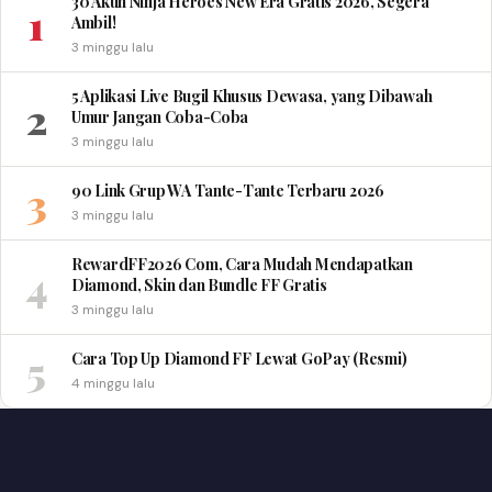
30 Akun Ninja Heroes New Era Gratis 2026, Segera
1
Ambil!
3 minggu lalu
5 Aplikasi Live Bugil Khusus Dewasa, yang Dibawah
2
Umur Jangan Coba-Coba
3 minggu lalu
3
90 Link Grup WA Tante-Tante Terbaru 2026
3 minggu lalu
RewardFF2026 Com, Cara Mudah Mendapatkan
4
Diamond, Skin dan Bundle FF Gratis
3 minggu lalu
5
Cara Top Up Diamond FF Lewat GoPay (Resmi)
4 minggu lalu