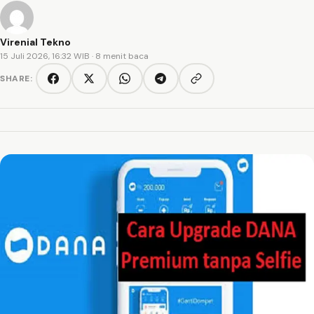
Virenial Tekno
15 Juli 2026, 16:32 WIB
· 8 menit baca
SHARE:
Copy link
Facebook
Twitter/X
WhatsApp
Telegram