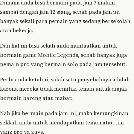
Dimana anda bisa bermain pada jam 7 malam
sampai dengan jam 12 siang, sebab pada jam ini
banyak sekali para pemain yang sedang bersekolah
atau bekerja.
Dan hal ini bisa sekali anda manfaatkan untuk
bermain game Mobile Legends, sebab banyak juga
pemain pro yang bermain solo pada jam tersebut.
Perlu anda ketahui, salah satu penyebabnya adalah
karena mereka tidak memiliki teman untuk diajak
bermain bareng atau mabar.
Nah jika bermain pada jam ini, maka kemungkinan
sekkali anda untuk mendapatkan teman atau tim
yang pro ya guys.