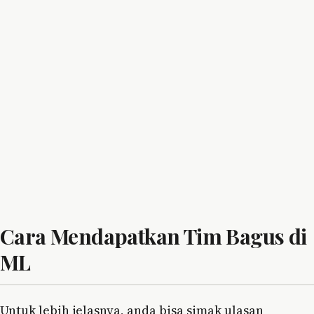
Cara Mendapatkan Tim Bagus di
ML
Untuk lebih jelasnya, anda bisa simak ulasan