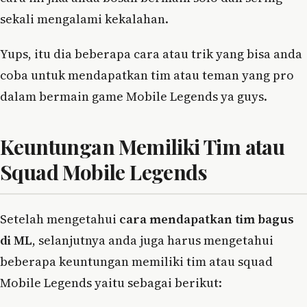
sekali mengalami kekalahan.
Yups, itu dia beberapa cara atau trik yang bisa anda
coba untuk mendapatkan tim atau teman yang pro
dalam bermain game Mobile Legends ya guys.
Keuntungan Memiliki Tim atau
Squad Mobile Legends
Setelah mengetahui
cara mendapatkan tim bagus
di ML
, selanjutnya anda juga harus mengetahui
beberapa keuntungan memiliki tim atau squad
Mobile Legends yaitu sebagai berikut: