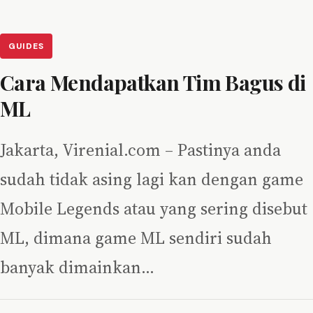
GUIDES
Cara Mendapatkan Tim Bagus di
ML
Jakarta, Virenial.com – Pastinya anda
sudah tidak asing lagi kan dengan game
Mobile Legends atau yang sering disebut
ML, dimana game ML sendiri sudah
banyak dimainkan…