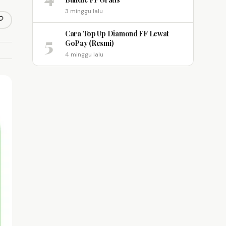
3 minggu lalu
opy link
m
Cara Top Up Diamond FF Lewat
5
GoPay (Resmi)
4 minggu lalu