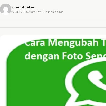
Virenial Tekno
22 Juli 2026, 20:54 WIB
· 5 menit baca