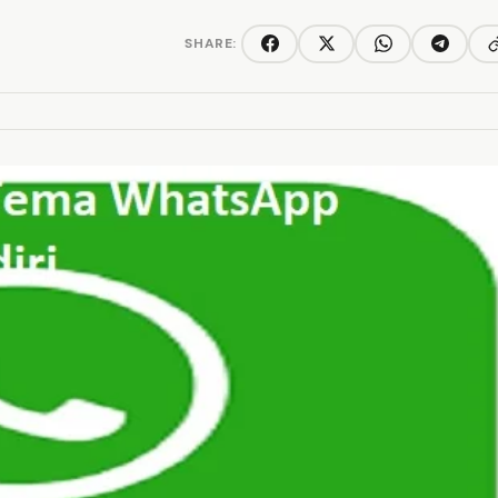
SHARE:
C
Facebook
Twitter/X
WhatsApp
Telegra