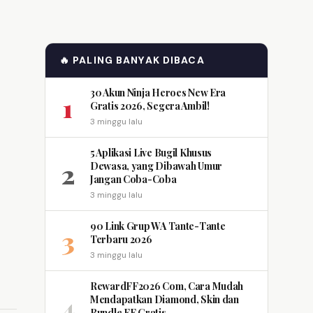
🔥 PALING BANYAK DIBACA
30 Akun Ninja Heroes New Era
1
Gratis 2026, Segera Ambil!
3 minggu lalu
5 Aplikasi Live Bugil Khusus
2
Dewasa, yang Dibawah Umur
Jangan Coba-Coba
3 minggu lalu
90 Link Grup WA Tante-Tante
3
Terbaru 2026
3 minggu lalu
RewardFF2026 Com, Cara Mudah
4
Mendapatkan Diamond, Skin dan
Bundle FF Gratis