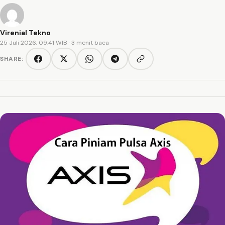
Virenial Tekno
25 Juli 2026, 09:41 WIB
· 3 menit baca
SHARE:
Copy link
Facebook
Twitter/X
WhatsApp
Telegram