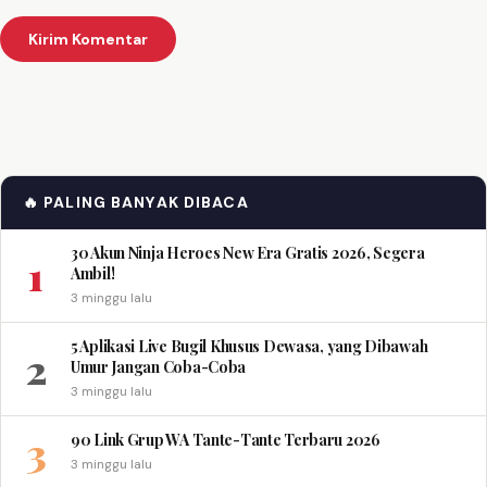
🔥 PALING BANYAK DIBACA
30 Akun Ninja Heroes New Era Gratis 2026, Segera
1
Ambil!
3 minggu lalu
5 Aplikasi Live Bugil Khusus Dewasa, yang Dibawah
2
Umur Jangan Coba-Coba
3 minggu lalu
3
90 Link Grup WA Tante-Tante Terbaru 2026
3 minggu lalu