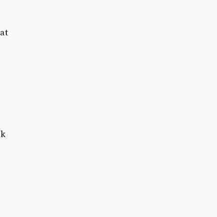
at
ik