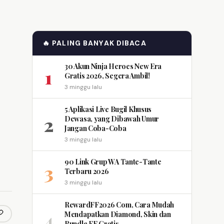
🔥 PALING BANYAK DIBACA
30 Akun Ninja Heroes New Era
1
Gratis 2026, Segera Ambil!
3 minggu lalu
5 Aplikasi Live Bugil Khusus
2
Dewasa, yang Dibawah Umur
Jangan Coba-Coba
3 minggu lalu
90 Link Grup WA Tante-Tante
3
Terbaru 2026
3 minggu lalu
RewardFF2026 Com, Cara Mudah
4
Mendapatkan Diamond, Skin dan
opy link
m
Bundle FF Gratis