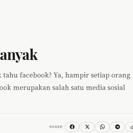
Banyak
k tahu facebook? Ya, hampir setiap orang
book merupakan salah satu media sosial
SHARE:
C
Facebook
Twitter/X
WhatsApp
Telegra