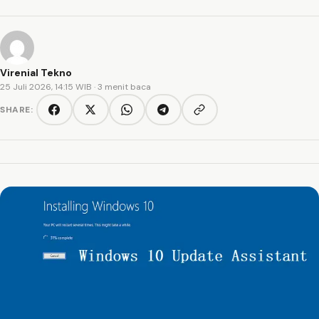
Virenial Tekno
25 Juli 2026, 14:15 WIB
· 3 menit baca
SHARE:
Copy link
Facebook
Twitter/X
WhatsApp
Telegram