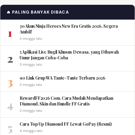
🔥 PALING BANYAK DIBACA
30 Akun Ninja Heroes New Era Gratis 2026, Segera
1
Ambil!
3 minggu lalu
5 Aplikasi Live Bugil Khusus Dewasa, yang Dibawah
2
Umur Jangan Coba-Coba
3 minggu lalu
3
90 Link Grup WA Tante-Tante Terbaru 2026
3 minggu lalu
RewardFF2026 Com, Cara Mudah Mendapatkan
4
Diamond, Skin dan Bundle FF Gratis
3 minggu lalu
5
Cara Top Up Diamond FF Lewat GoPay (Resmi)
4 minggu lalu