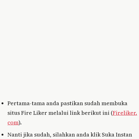
Pertama-tama anda pastikan sudah membuka
situs Fire Liker melalui link berikut ini (
Fireliker.
com
).
Nanti jika sudah, silahkan anda klik Suka Instan