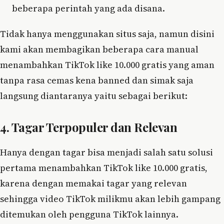
beberapa perintah yang ada disana.
Tidak hanya menggunakan situs saja, namun disini
kami akan membagikan beberapa cara manual
menambahkan TikTok like 10.000 gratis yang aman
tanpa rasa cemas kena banned dan simak saja
langsung diantaranya yaitu sebagai berikut:
4. Tagar Terpopuler dan Relevan
Hanya dengan tagar bisa menjadi salah satu solusi
pertama menambahkan TikTok like 10.000 gratis,
karena dengan memakai tagar yang relevan
sehingga video TikTok milikmu akan lebih gampang
ditemukan oleh pengguna TikTok lainnya.