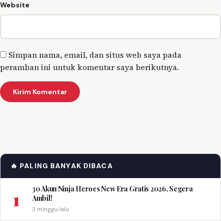
Website
Simpan nama, email, dan situs web saya pada
peramban ini untuk komentar saya berikutnya.
🔥 PALING BANYAK DIBACA
30 Akun Ninja Heroes New Era Gratis 2026, Segera
1
Ambil!
3 minggu lalu