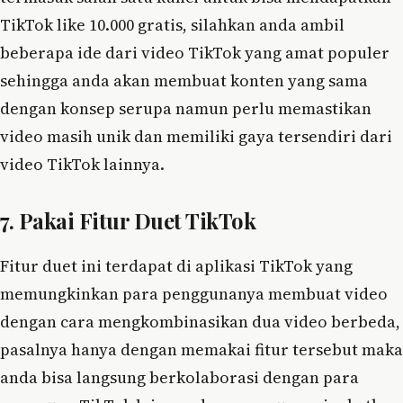
TikTok like 10.000 gratis, silahkan anda ambil
beberapa ide dari video TikTok yang amat populer
sehingga anda akan membuat konten yang sama
dengan konsep serupa namun perlu memastikan
video masih unik dan memiliki gaya tersendiri dari
video TikTok lainnya.
7. Pakai Fitur Duet TikTok
Fitur duet ini terdapat di aplikasi TikTok yang
memungkinkan para penggunanya membuat video
dengan cara mengkombinasikan dua video berbeda,
pasalnya hanya dengan memakai fitur tersebut maka
anda bisa langsung berkolaborasi dengan para