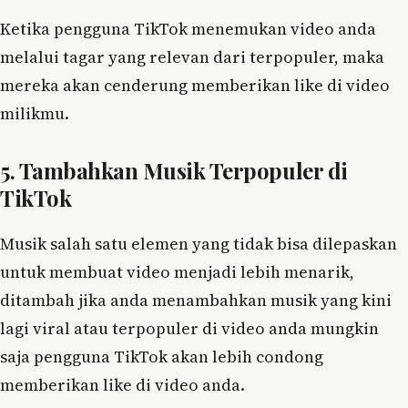
Ketika pengguna TikTok menemukan video anda
melalui tagar yang relevan dari terpopuler, maka
mereka akan cenderung memberikan like di video
milikmu.
5. Tambahkan Musik Terpopuler di
TikTok
Musik salah satu elemen yang tidak bisa dilepaskan
untuk membuat video menjadi lebih menarik,
ditambah jika anda menambahkan musik yang kini
lagi viral atau terpopuler di video anda mungkin
saja pengguna TikTok akan lebih condong
memberikan like di video anda.