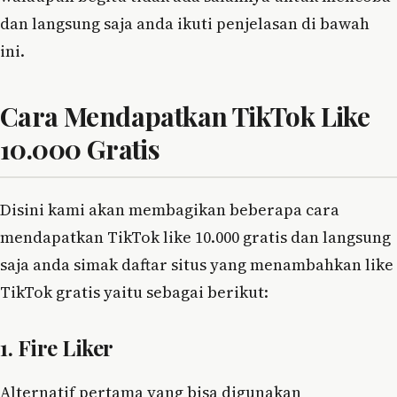
dan langsung saja anda ikuti penjelasan di bawah
ini.
Cara Mendapatkan TikTok Like
10.000 Gratis
Disini kami akan membagikan beberapa cara
mendapatkan TikTok like 10.000 gratis dan langsung
saja anda simak daftar situs yang menambahkan like
TikTok gratis yaitu sebagai berikut:
1. Fire Liker
Alternatif pertama yang bisa digunakan