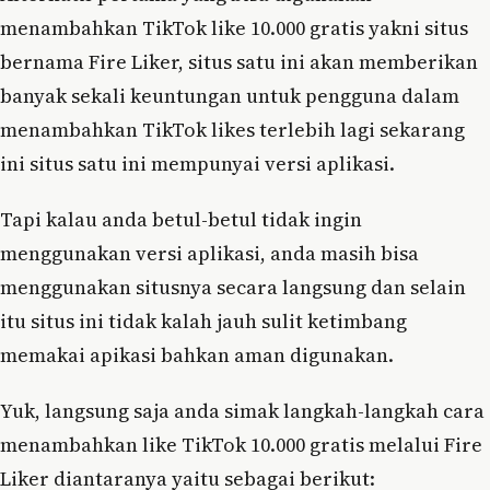
menambahkan TikTok like 10.000 gratis yakni situs
bernama Fire Liker, situs satu ini akan memberikan
banyak sekali keuntungan untuk pengguna dalam
menambahkan TikTok likes terlebih lagi sekarang
ini situs satu ini mempunyai versi aplikasi.
Tapi kalau anda betul-betul tidak ingin
menggunakan versi aplikasi, anda masih bisa
menggunakan situsnya secara langsung dan selain
itu situs ini tidak kalah jauh sulit ketimbang
memakai apikasi bahkan aman digunakan.
Yuk, langsung saja anda simak langkah-langkah cara
menambahkan like TikTok 10.000 gratis melalui Fire
Liker diantaranya yaitu sebagai berikut: