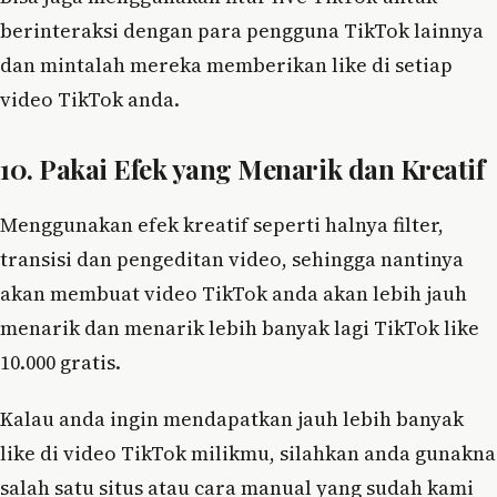
berinteraksi dengan para pengguna TikTok lainnya
dan mintalah mereka memberikan like di setiap
video TikTok anda.
10. Pakai Efek yang Menarik dan Kreatif
Menggunakan efek kreatif seperti halnya filter,
transisi dan pengeditan video, sehingga nantinya
akan membuat video TikTok anda akan lebih jauh
menarik dan menarik lebih banyak lagi TikTok like
10.000 gratis.
Kalau anda ingin mendapatkan jauh lebih banyak
like di video TikTok milikmu, silahkan anda gunakna
salah satu situs atau cara manual yang sudah kami