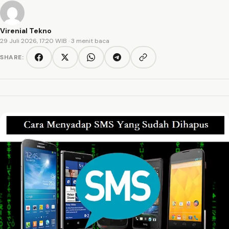
Virenial Tekno
29 Juli 2026, 17:20 WIB
· 3 menit baca
SHARE:
Copy link
Facebook
Twitter/X
WhatsApp
Telegram