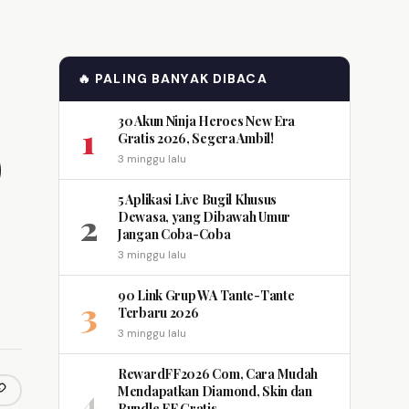
🔥 PALING BANYAK DIBACA
30 Akun Ninja Heroes New Era
1
Gratis 2026, Segera Ambil!
)
3 minggu lalu
5 Aplikasi Live Bugil Khusus
2
Dewasa, yang Dibawah Umur
Jangan Coba-Coba
3 minggu lalu
90 Link Grup WA Tante-Tante
3
Terbaru 2026
3 minggu lalu
RewardFF2026 Com, Cara Mudah
4
Mendapatkan Diamond, Skin dan
opy link
m
Bundle FF Gratis