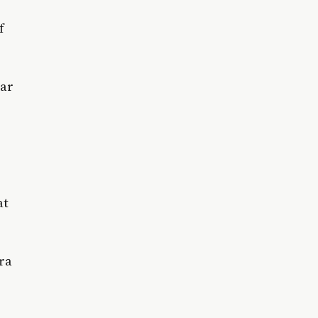
f
yar
at
ra