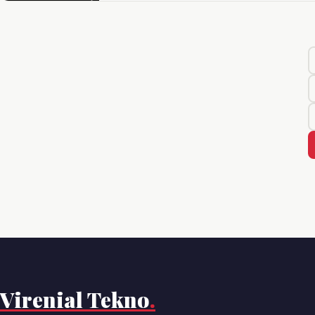
Virenial Tekno
.