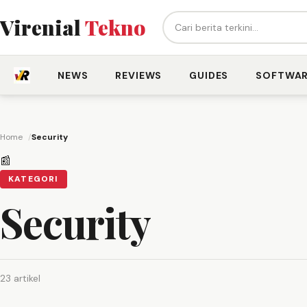
Cari berita...
Virenial
Tekno
NEWS
REVIEWS
GUIDES
SOFTWA
Home
Security
📰
KATEGORI
Security
23 artikel