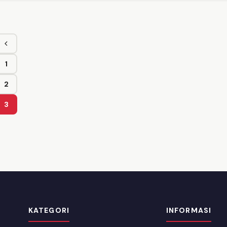
Sebelumnya
1
Halaman
2
Halaman
3
Halaman
KATEGORI
INFORMASI