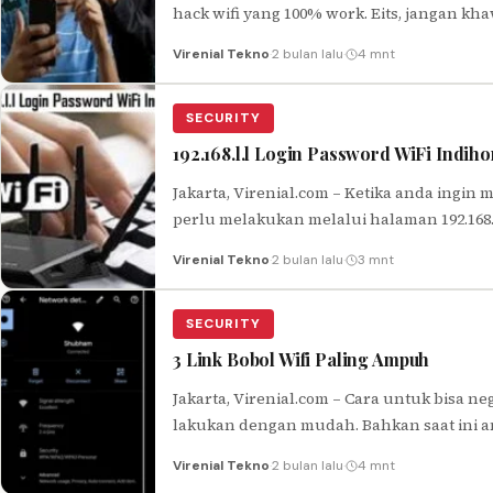
hack wifi yang 100% work. Eits, jangan kh
Virenial Tekno
·
2 bulan lalu
·
4 mnt
SECURITY
192.168.l.l Login Password WiFi Indih
Jakarta, Virenial.com – Ketika anda ingin
perlu melakukan melalui halaman 192.168
Virenial Tekno
·
2 bulan lalu
·
3 mnt
SECURITY
3 Link Bobol Wifi Paling Ampuh
Jakarta, Virenial.com – Cara untuk bisa n
lakukan dengan mudah. Bahkan saat ini 
Virenial Tekno
·
2 bulan lalu
·
4 mnt